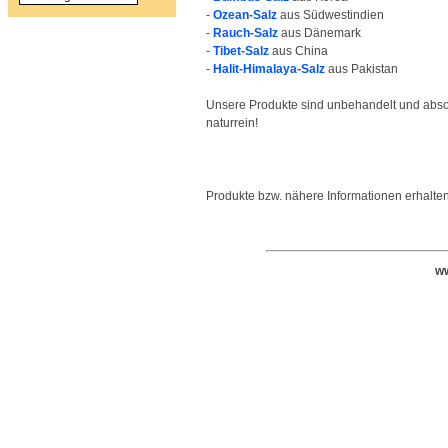
-
Ozean-Salz
aus Südwestindien
-
Rauch-Salz
aus Dänemark
-
Tibet-Salz
aus China
-
Halit-Himalaya-Salz
aus Pakistan
Unsere Produkte sind unbehandelt und abso
naturrein!
Produkte bzw. nähere Informationen erhalte
ww