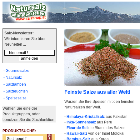
Salz-Newsletter:
Wir informieren Sie über
Neuheiten ...
- Gourmetsalze
- Natursalz
- Salzlampen
- Salzleuchten
Feinste Salze aus aller Welt!
- Speisesalze
Würzen Sie Ihre Speisen mit den feinsten
Natursalzen der Welt.
Wählen Sie eine der
Produktgruppen, oder
-
Himalaya-Kristallsalz
aus Pakistan
benutzen Sie die Suchfunktion:
-
Inka-Sonnensalz
aus Peru
-
Fleur de Sel
die Blume des Salzes
PRODUKTSUCHE:
-
Hawaii-Salz
von der Insel Molokai
-
Bambus-Salz
aus Korea