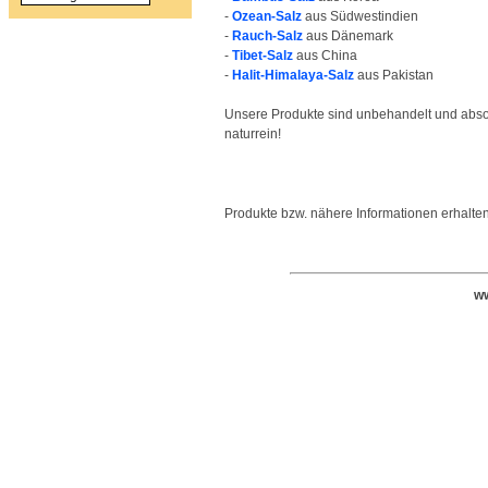
-
Ozean-Salz
aus Südwestindien
-
Rauch-Salz
aus Dänemark
-
Tibet-Salz
aus China
-
Halit-Himalaya-Salz
aus Pakistan
Unsere Produkte sind unbehandelt und abso
naturrein!
Produkte bzw. nähere Informationen erhalte
ww