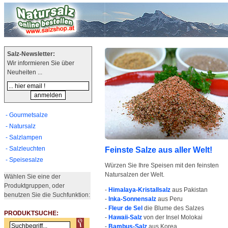
Salz-Newsletter:
Wir informieren Sie über
Neuheiten ...
- Gourmetsalze
- Natursalz
- Salzlampen
- Salzleuchten
Feinste Salze aus aller Welt!
- Speisesalze
Würzen Sie Ihre Speisen mit den feinsten
Natursalzen der Welt.
Wählen Sie eine der
Produktgruppen, oder
-
Himalaya-Kristallsalz
aus Pakistan
benutzen Sie die Suchfunktion:
-
Inka-Sonnensalz
aus Peru
-
Fleur de Sel
die Blume des Salzes
PRODUKTSUCHE:
-
Hawaii-Salz
von der Insel Molokai
-
Bambus-Salz
aus Korea