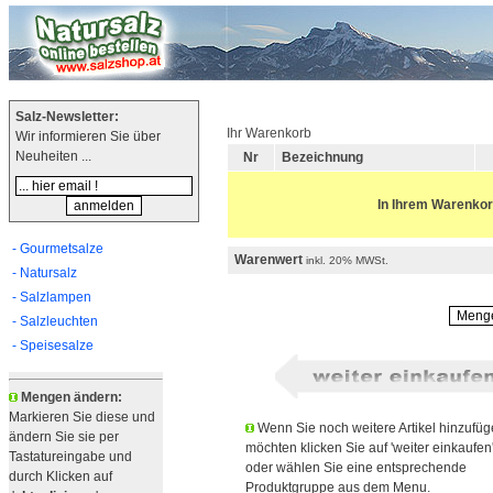
Salz-Newsletter:
Ihr Warenkorb
Wir informieren Sie über
Neuheiten ...
Nr
Bezeichnung
In Ihrem Warenkorb
- Gourmetsalze
Warenwert
inkl. 20% MWSt.
- Natursalz
- Salzlampen
- Salzleuchten
- Speisesalze
Mengen ändern:
Markieren Sie diese und
Wenn Sie noch weitere Artikel hinzufü
ändern Sie sie per
möchten klicken Sie auf 'weiter einkaufen
Tastatureingabe und
oder wählen Sie eine entsprechende
durch Klicken auf
Produktgruppe aus dem Menu.