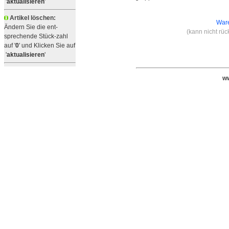
'
aktualisieren
'
Artikel löschen:
Ware
Ändern Sie die ent-
(kann nicht rü
sprechende Stück-zahl
auf '
0
' und Klicken Sie auf
'
aktualisieren
'
ww