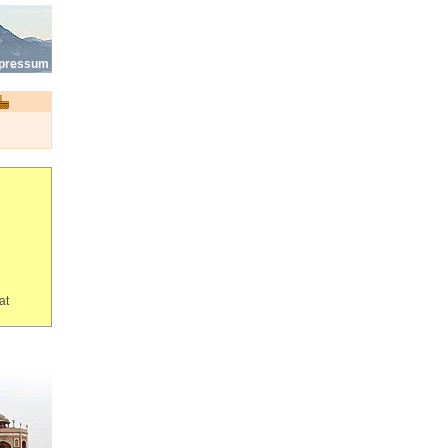
pressum
at