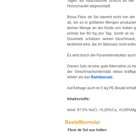
Tagen als hauchdünne Schicht an der W
Holzschaufel abgeschöpft.
Biova Fleur de Sel stammt nicht von der
ab, wo es in größeren Mengen produziert 
kleiner Menge an der Küste von Indien
einmal bei 60 Kg pro Tag. Somit ist es 
Gourmets schätzen seinen Geschmack, 
bestimmt wird, die im Steinsalz nicht entha
Es wird durch die Pyramidenstruktur auc
Dieses Salz ist eine gute Alternative zu 
der Geschmacksintensität etwas kräftig
milder als das
Bambussalz
.
Auf Anfrage auch im 5 kg PE-Beutel erhält
Inhaltsstoffe:
mind. 97,5% NaCl, >0,26%Ca, >0,09%Mg
Bestellformular
Fleur de Sel aus Indien