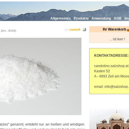
Allgemeines
-
Produkte
-
Anwendung
-
AGB
-
Im
Ihr Warenkorb
-
(Art.: 8100)
... ist leer !
KONTAKTADRESSE:
candolino.salzshop.at
Kasten 52
A - 4893 Zell am Moos
email: info@salzshop.
alzes" genannt, entsteht nur an heißen und windigen