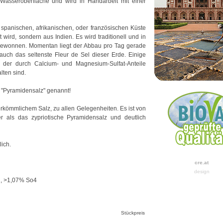
asseroberfläche und wird in Handarbeit mit einer
 spanischen, afrikanischen, oder französischen Küste
wird, sondern aus Indien. Es wird traditionell und in
 gewonnen. Momentan liegt der Abbau pro Tag gerade
auch das seltenste Fleur de Sel dieser Erde. Einige
der durch Calcium- und Magnesium-Sulfat-Anteile
lten sind.
h "Pyramidensalz" genannt!
herkömmlichem Salz, zu allen Gelegenheiten. Es ist von
er als das zypriotische Pyramidensalz und deutlich
lich.
cre.at
design
, >1,07% So4
Stückpreis