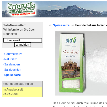
Salz-Newsletter:
Speisesalze
Fleur de Sel aus Indien 
Wir informieren Sie über
Neuheiten ...
- Gourmetsalze
- Natursalz
- Salzlampen
- Salzleuchten
-
Speisesalze
Fleur de Sel aus Indien
im Angebot seit:
05.05.2008
c 313.5
Das Fleur de Sel auch "die Blume des S