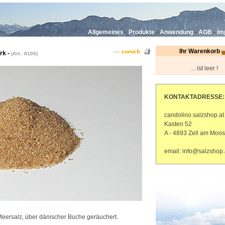
Allgemeines
-
Produkte
-
Anwendung
-
AGB
-
Im
Ihr Warenkorb
rk -
(Art.: 8106)
... ist leer !
KONTAKTADRESSE:
candolino.salzshop.at
Kasten 52
A - 4893 Zell am Moos
email: info@salzshop.
e-Meersalz, über dänischer Buche geräuchert.