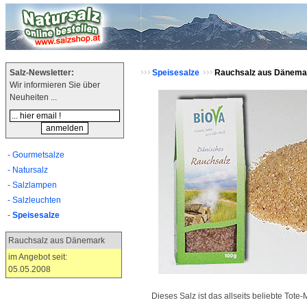
Salz-Newsletter:
Speisesalze
Rauchsalz aus Dänema
Wir informieren Sie über
Neuheiten ...
- Gourmetsalze
- Natursalz
- Salzlampen
- Salzleuchten
-
Speisesalze
Rauchsalz aus Dänemark
im Angebot seit:
05.05.2008
c 86.6
Dieses Salz ist das allseits beliebte Tot