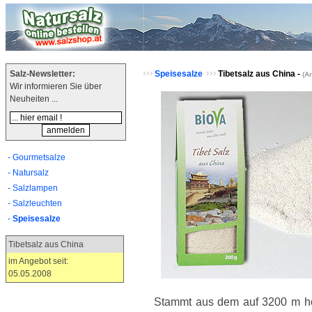
Salz-Newsletter:
Speisesalze
Tibetsalz aus China -
(Ar
Wir informieren Sie über
Neuheiten ...
- Gourmetsalze
- Natursalz
- Salzlampen
- Salzleuchten
-
Speisesalze
Tibetsalz aus China
im Angebot seit:
05.05.2008
c 73.91
Stammt aus dem auf 3200 m ho