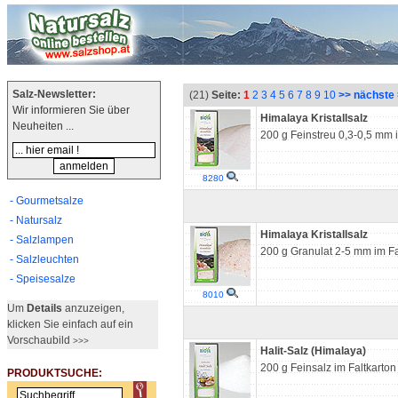
Salz-Newsletter:
(21)
Seite:
1
2
3
4
5
6
7
8
9
10
>> nächste
Wir informieren Sie über
Himalaya Kristallsalz
Neuheiten ...
200 g Feinstreu 0,3-0,5 mm 
8280
- Gourmetsalze
- Natursalz
Himalaya Kristallsalz
- Salzlampen
200 g Granulat 2-5 mm im Fa
- Salzleuchten
- Speisesalze
8010
Um
Details
anzuzeigen,
klicken Sie einfach auf ein
Vorschaubild
>>>
Halit-Salz (Himalaya)
200 g Feinsalz im Faltkarton
PRODUKTSUCHE: