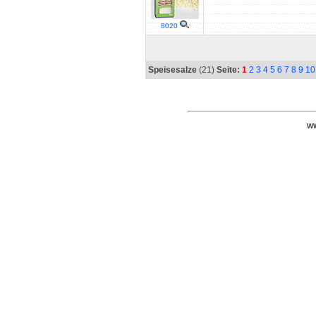
8020
Speisesalze
(21)
Seite:
1
2
3
4
5
6
7
8
9
10
ww