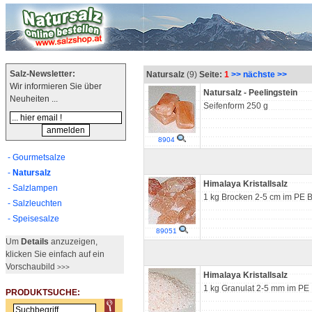
Salz-Newsletter:
Natursalz
(9)
Seite:
1
>> nächste >>
Wir informieren Sie über
Natursalz - Peelingstein
Neuheiten ...
Seifenform 250 g
8904
- Gourmetsalze
-
Natursalz
Himalaya Kristallsalz
- Salzlampen
1 kg Brocken 2-5 cm im PE B
- Salzleuchten
- Speisesalze
89051
Um
Details
anzuzeigen,
klicken Sie einfach auf ein
Vorschaubild
>>>
Himalaya Kristallsalz
1 kg Granulat 2-5 mm im PE 
PRODUKTSUCHE: