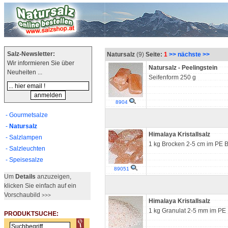
Salz-Newsletter:
Natursalz
(9)
Seite:
1
>> nächste >>
Wir informieren Sie über
Natursalz - Peelingstein
Neuheiten ...
Seifenform 250 g
8904
- Gourmetsalze
-
Natursalz
Himalaya Kristallsalz
- Salzlampen
1 kg Brocken 2-5 cm im PE B
- Salzleuchten
- Speisesalze
89051
Um
Details
anzuzeigen,
klicken Sie einfach auf ein
Vorschaubild
>>>
Himalaya Kristallsalz
1 kg Granulat 2-5 mm im PE 
PRODUKTSUCHE: