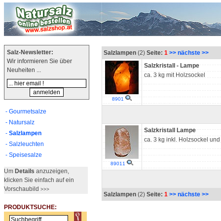
Salz-Newsletter:
Salzlampen
(2)
Seite:
1
>> nächste >>
Wir informieren Sie über
Salzkristall - Lampe
Neuheiten ...
ca. 3 kg mit Holzsockel
8901
- Gourmetsalze
- Natursalz
Salzkristall Lampe
-
Salzlampen
ca. 3 kg inkl. Holzsockel und 
- Salzleuchten
- Speisesalze
89011
Um
Details
anzuzeigen,
klicken Sie einfach auf ein
Vorschaubild
>>>
Salzlampen
(2)
Seite:
1
>> nächste >>
PRODUKTSUCHE: