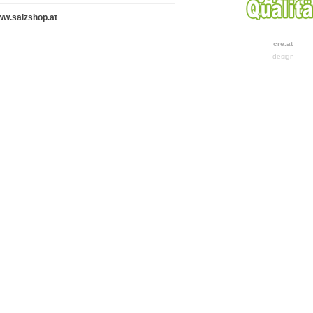
w.salzshop.at
cre.at
design