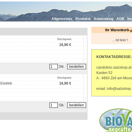
Allgemeines
-
Produkte
-
Anwendung
-
AGB
-
Im
Ihr Warenkorb
Stückpreis
... ist leer !
16,90 €
KONTAKTADRESSE:
Stk.
candolino.salzshop.at
Kasten 52
Stückpreis
A - 4893 Zell am Moos
Elektrik
16,90 €
email: info@salzshop.
Stk.