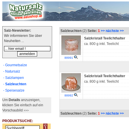
Salz-Newsletter:
Salzleuchten
(2)
Seite:
1
>> nächste >>
Wir informieren Sie über
Salzkristall Teelichthalter
Neuheiten ...
ca. 800 g inkl. Teelicht
88991
- Gourmetsalze
- Natursalz
Salzkristall Teelichthalter
- Salzlampen
ca. 800 g inkl. Teelicht
-
Salzleuchten
- Speisesalze
88992
Um
Details
anzuzeigen,
klicken Sie einfach auf ein
Vorschaubild
>>>
Salzleuchten
(2)
Seite:
1
>> nächste >>
PRODUKTSUCHE: