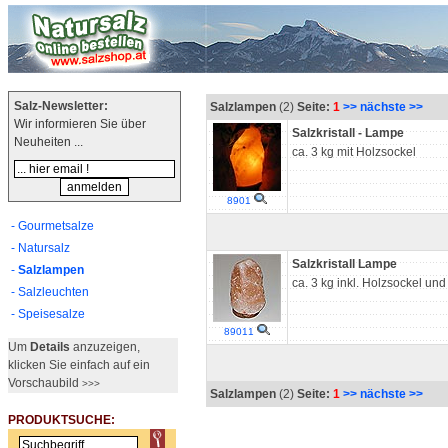
Salz-Newsletter:
Salzlampen
(2)
Seite:
1
>> nächste >>
Wir informieren Sie über
Salzkristall - Lampe
Neuheiten ...
ca. 3 kg mit Holzsockel
8901
- Gourmetsalze
- Natursalz
Salzkristall Lampe
-
Salzlampen
ca. 3 kg inkl. Holzsockel und 
- Salzleuchten
- Speisesalze
89011
Um
Details
anzuzeigen,
klicken Sie einfach auf ein
Vorschaubild
>>>
Salzlampen
(2)
Seite:
1
>> nächste >>
PRODUKTSUCHE: