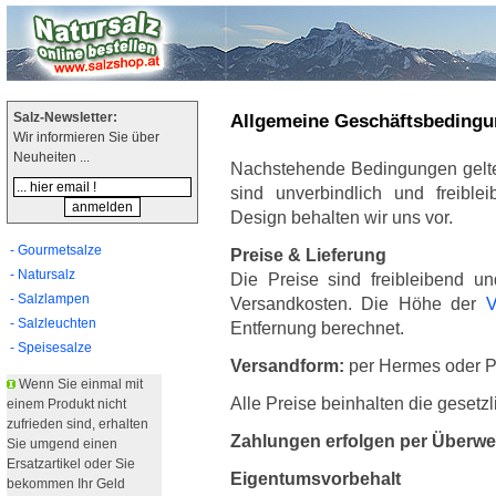
Salz-Newsletter:
Allgemeine Geschäftsbeding
Wir informieren Sie über
Neuheiten ...
Nachstehende Bedingungen gelten
sind unverbindlich und freible
Design behalten wir uns vor.
- Gourmetsalze
Preise & Lieferung
- Natursalz
Die Preise sind freibleibend u
- Salzlampen
Versandkosten. Die Höhe der
V
- Salzleuchten
Entfernung berechnet.
- Speisesalze
Versandform:
per Hermes oder P
Wenn Sie einmal mit
Alle Preise beinhalten die gesetz
einem Produkt nicht
zufrieden sind, erhalten
Zahlungen erfolgen per Überwei
Sie umgend einen
Ersatzartikel oder Sie
Eigentumsvorbehalt
bekommen Ihr Geld