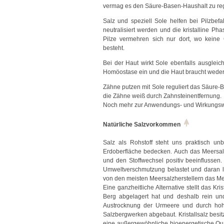
vermag es den Säure-Basen-Haushalt zu re
Salz und speziell Sole helfen bei Pilzbef
neutralisiert werden und die kristalline P
Pilze vermehren sich nur dort, wo keine
besteht.
Bei der Haut wirkt Sole ebenfalls ausglei
Homöostase ein und die Haut braucht wede
Zähne putzen mit Sole reguliert das Säure-
die Zähne weiß durch Zahnsteinentfernung.
Noch mehr zur Anwendungs- und Wirkungswe
Natürliche Salzvorkommen
Salz als Rohstoff steht uns praktisch u
Erdoberfläche bedecken. Auch das Meersal
und den Stoffwechsel positiv beeinflussen.
Umweltverschmutzung belastet und daran l
von den meisten Meersalzherstellern das Meer
Eine ganzheitliche Alternative stellt das Kr
Berg abgelagert hat und deshalb rein und
Austrocknung der Urmeere und durch hohe
Salzbergwerken abgebaut. Kristallsalz besitz
eine außergewöhnliche bioenergetische Qua