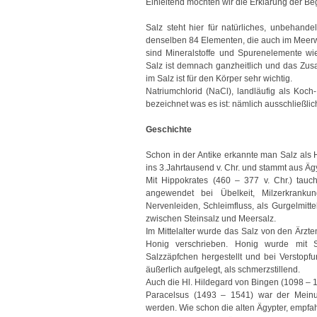
Einleitend möchten wir die Erklärung der Beg
Salz steht hier für natürliches, unbehandel
denselben 84 Elementen, die auch im Meerw
sind Mineralstoffe und Spurenelemente wi
Salz ist demnach ganzheitlich und das Zu
im Salz ist für den Körper sehr wichtig.
Natriumchlorid (NaCl), landläufig als Koch-
bezeichnet was es ist: nämlich ausschließlic
Geschichte
Schon in der Antike erkannte man Salz als He
ins 3.Jahrtausend v. Chr. und stammt aus Äg
Mit Hippokrates (460 – 377 v. Chr.) tauc
angewendet bei Übelkeit, Milzerkranku
Nervenleiden, Schleimfluss, als Gurgelmittel
zwischen Steinsalz und Meersalz.
Im Mittelalter wurde das Salz von den Ärzte
Honig verschrieben. Honig wurde mit 
Salzzäpfchen hergestellt und bei Verstopfu
äußerlich aufgelegt, als schmerzstillend.
Auch die Hl. Hildegard von Bingen (1098 – 
Paracelsus (1493 – 1541) war der Meinun
werden. Wie schon die alten Ägypter, empfa