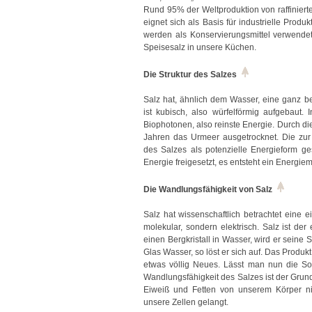
Rund 95% der Weltproduktion von raffiniert
eignet sich als Basis für industrielle Prod
werden als Konservierungsmittel verwendet
Speisesalz in unsere Küchen.
Die Struktur des Salzes
Salz hat, ähnlich dem Wasser, eine ganz best
ist kubisch, also würfelförmig aufgebaut.
Biophotonen, also reinste Energie. Durch die
Jahren das Urmeer ausgetrocknet. Die zur A
des Salzes als potenzielle Energieform g
Energie freigesetzt, es entsteht ein Energie
Die Wandlungsfähigkeit von Salz
Salz hat wissenschaftlich betrachtet eine ei
molekular, sondern elektrisch. Salz ist der 
einen Bergkristall in Wasser, wird er seine S
Glas Wasser, so löst er sich auf. Das Produk
etwas völlig Neues. Lässt man nun die So
Wandlungsfähigkeit des Salzes ist der Grun
Eiweiß und Fetten von unserem Körper nic
unsere Zellen gelangt.